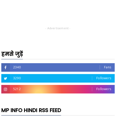
- Advertisement -
हमसे जुड़ें
2340
Fans
3290
Followers
5212
Followers
MP INFO HINDI RSS FEED