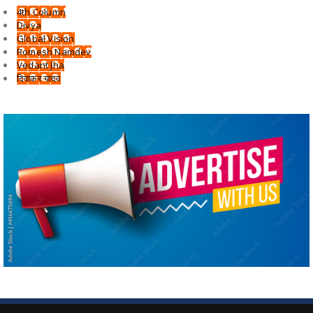
4th Column
Divya
Global Vision
Romesh Namdev
Vedant Jha
दिवाकर यादव