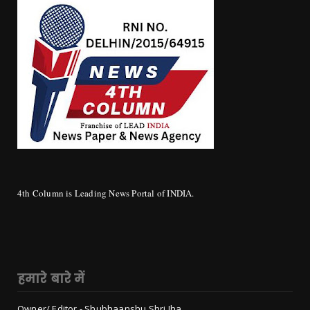
4th Column is Leading News Portal of INDIA.
हमारे बारे में
Owner/ Editor - Shubhaanshu Shri Jha