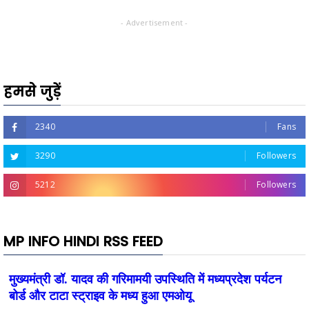
- Advertisement -
हमसे जुड़ें
2340
Fans
3290
Followers
5212
Followers
MP INFO HINDI RSS FEED