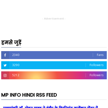
- Advertisement -
हमसे जुड़ें
2340
Fans
3290
Followers
5212
Followers
MP INFO HINDI RSS FEED