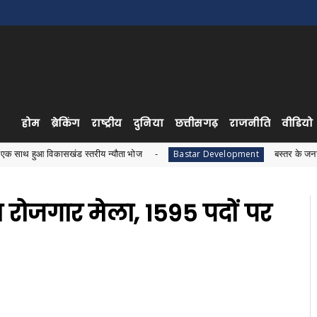
होम
ब्रेकिंग
राष्ट्रीय
दुनिया
छत्तीसगढ़
राजनीति
वीडियो
कासखंड स्तरीय न्यौता भोज
बस्तर के जनजातीय विकास को 
Bastar Development
 रोजगार मेला, 1595 पदों पर