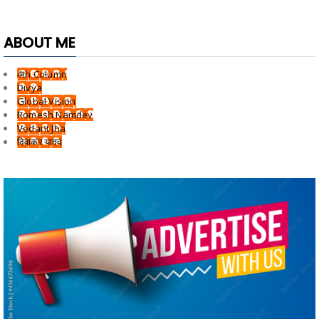
ABOUT ME
4th Column
Divya
Global Vision
Romesh Namdev
Vedant Jha
दिवाकर यादव