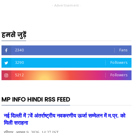
- Advertisement -
हमसे जुड़ें
2340
Fans
3290
Followers
5212
Followers
MP INFO HINDI RSS FEED