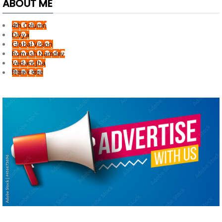
ABOUT ME
4th Column
Divya
Global Vision
Romesh Namdev
Vedant Jha
दिवाकर यादव