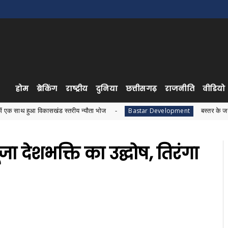
होम
ब्रेकिंग
राष्ट्रीय
दुनिया
छत्तीसगढ़
राजनीति
वीडियो
ासखंड स्तरीय न्यौता भोज
बस्तर के जनजातीय विकास को ले
Bastar Development
ंजा देशभक्ति का उद्घोष, तिरंगा