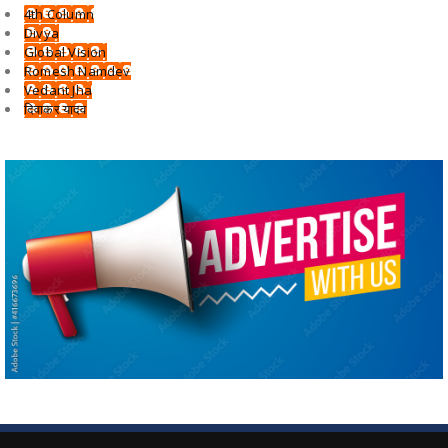
4th Column
Divya
Global Vision
Romesh Namdev
Vedant Jha
दिवाकर यादव