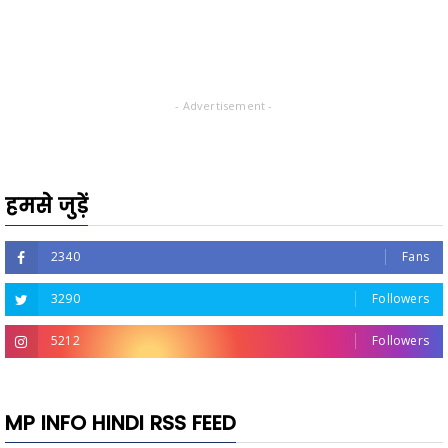
- Advertisement -
हमसे जुड़ें
2340
Fans
3290
Followers
5212
Followers
MP INFO HINDI RSS FEED