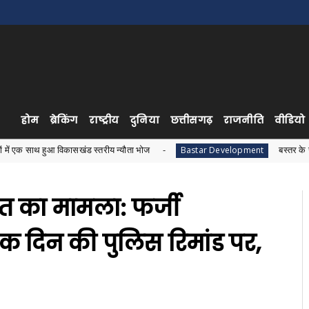
होम
ब्रेकिंग
राष्ट्रीय
दुनिया
छत्तीसगढ़
राजनीति
वीडियो
िकासखंड स्तरीय न्यौता भोज
बस्तर के जनजातीय विकास को 
Bastar Development
ौत का मामला: फर्जी
 एक दिन की पुलिस रिमांड पर,