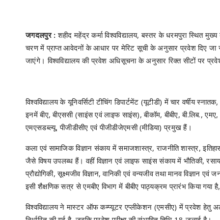
जगदलपुर :
शहीद महेंद्र कर्मा विश्वविद्यालय, बस्तर के धरमपुरा स्थित मुख
चरण में प्राप्त आवेदनों के आधार पर मेरिट सूची के अनुसार प्रवेश दिए 
जाएंगे। विश्वविद्यालय की प्रवेश अधिसूचना के अनुसार रिक्त सीटों पर प्
विश्वविद्यालय के यूनिवर्सिटी टीचिंग डिपार्टमेंट (यूटीडी) में चार वर्षीय स्ना
इनमें बीए, बीएससी (साइंस एवं लाइफ साइंस), बीकॉम, बीबीए, बी.लिब., ए
एमएसडब्ल्यू, पीजीडीसीए एवं पीजीडीजेएमसी (मीडिया) प्रमुख हैं।
कला एवं सामाजिक विज्ञान संकाय में समाजशास्त्र, राजनीति शास्त्र, इतिहास, 
जैसे विषय उपलब्ध हैं। वहीं विज्ञान एवं लाइफ साइंस संकाय में भौतिकी, रसायन 
प्रौद्योगिकी, सूक्ष्मजीव विज्ञान, वानिकी एवं वन्यजीव तथा मानव विज्ञान एव
इसी शैक्षणिक सत्र से एमबीए विभाग में बीबीए पाठ्यक्रम प्रारंभ किया गया है, ज
विश्वविद्यालय ने मास्टर ऑफ कम्प्यूटर एप्लीकेशन (एमसीए) में प्रवेश 
निर्धारित की गई है, जबकि प्रवेश परीक्षा की संभावित तिथि 18 जुलाई है।