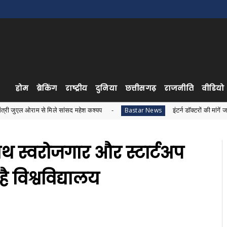
होम
ब्रेकिंग
राष्ट्रीय
दुनिया
छत्तीसगढ़
राजनीति
वीडियो
से मिले सांसद महेश कश्यप
इंटर्न डॉक्टरों की मांगें जायज, सरकार स्
Bastar News
ाथ स्वरोजगार और स्टार्टअप
ै विश्वविद्यालय