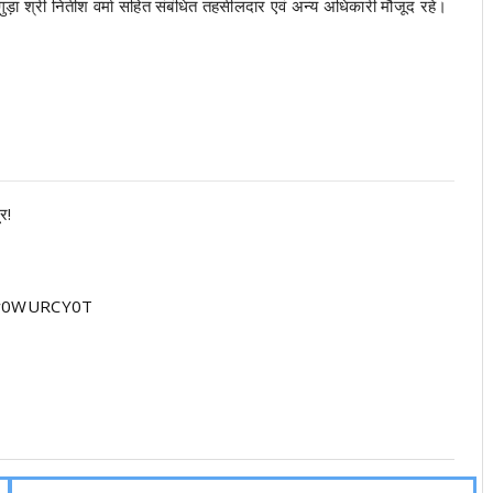
ड़ा श्री नितीश वर्मा सहित संबंधित तहसीलदार एवं अन्य अधिकारी मौजूद रहे।
र!
Nw0WURCY0T