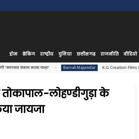
होम
ब्रेकिंग
राष्ट्रीय
दुनिया
छत्तीसगढ़
राजनीति
वीडियो
श यात्रा'
K.G Creation Films Production की शुरुआत, पहल
Barnali Majumdar
े तोकापाल-लोहण्डीगुड़ा के
ा लिया जायजा