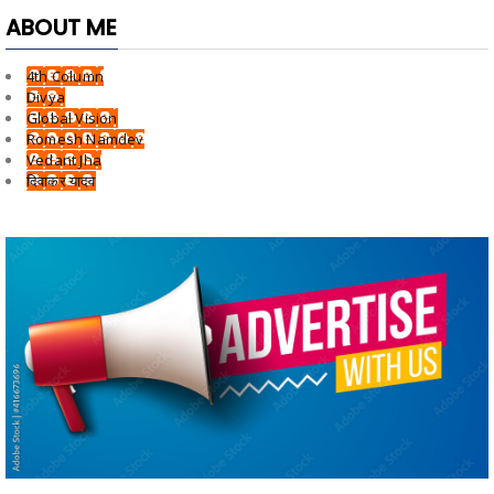
ABOUT ME
4th Column
Divya
Global Vision
Romesh Namdev
Vedant Jha
दिवाकर यादव