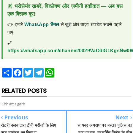
📰
भरोसेमंद खबरें, विश्लेषण और ज़मीनी हकीकत — अब बस
एक क्लिक दूर!
👉 हमारे
WhatsApp चैनल
से जुड़ें और ताज़ा अपडेट सबसे पहले
पाएं:
🔗
https://whatsapp.com/channel/0029VaOdIG1KgsNw
Share
Facebook
Twitter
Telegram
WhatsApp
RELATED POSTS
Chhattisgarh
Previous
Next
रोटरी क्लब द्वारा टीबी मरीजों के लिए
सायबर अपराध पर बस्तर पुलिस का
फूड बास्केट का वितरण
बड़ा प्रहार, बहुचर्चित गिरोह के तीन