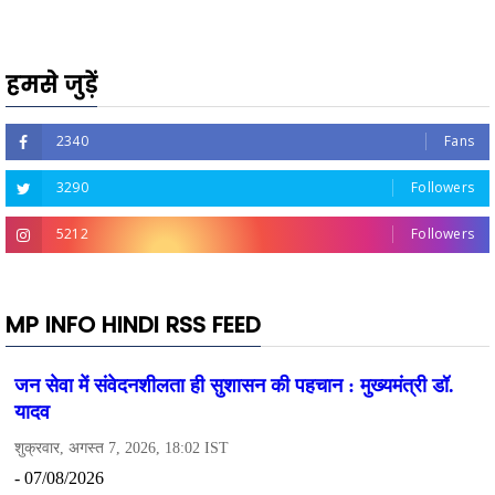
हमसे जुड़ें
2340
Fans
3290
Followers
5212
Followers
MP INFO HINDI RSS FEED