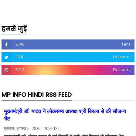
हमसे जुड़ें
2340
Fans
3290
Followers
5212
Followers
MP INFO HINDI RSS FEED