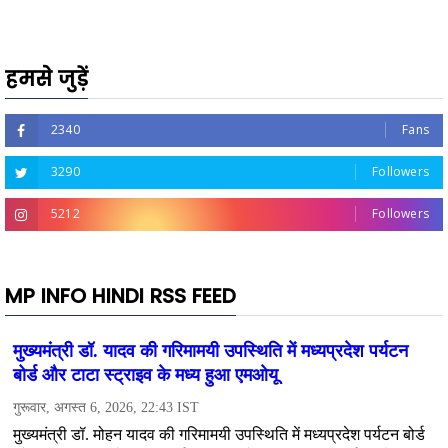
हमसे जुड़ें
2340
Fans
3290
Followers
5212
Followers
MP INFO HINDI RSS FEED