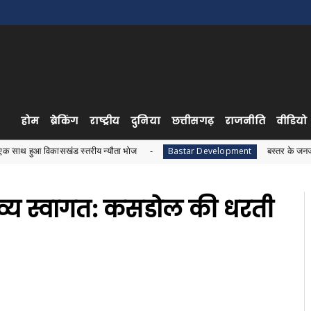
होम
ब्रेकिंग
राष्ट्रीय
दुनिया
छत्तीसगढ़
राजनीति
वीडियो
सखंड स्तरीय न्यौता भोज
बस्तर के जनजातीय विकास को लेक
Bastar Development
ा भव्य स्वागत: कसडोल की धरती