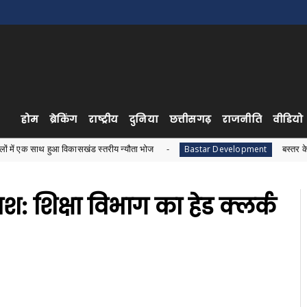
होम
ब्रेकिंग
राष्ट्रीय
दुनिया
छत्तीसगढ़
राजनीति
वीडियो
 विकासखंड स्तरीय न्यौता भोज
बस्तर के जनजातीय विकास क
Bastar Development
फाश: शिक्षा विभाग का हेड क्लर्क