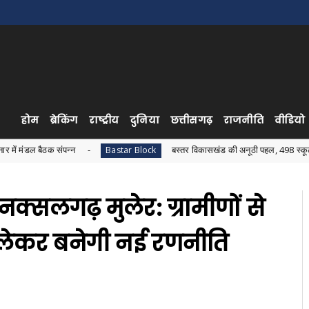
होम
ब्रेकिंग
राष्ट्रीय
दुनिया
छत्तीसगढ़
राजनीति
वीडियो
ंपन्न
बस्तर विकासखंड की अनूठी पहल, 498 स्कूलों में एक साथ हुआ
Bastar Block
चे नक्सलगढ़ मुलेर: ग्रामीणों से
लेकर बनेगी नई रणनीति