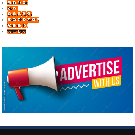
4th Column
Divya
Global Vision
Romesh Namdev
Vedant Jha
दिवाकर यादव