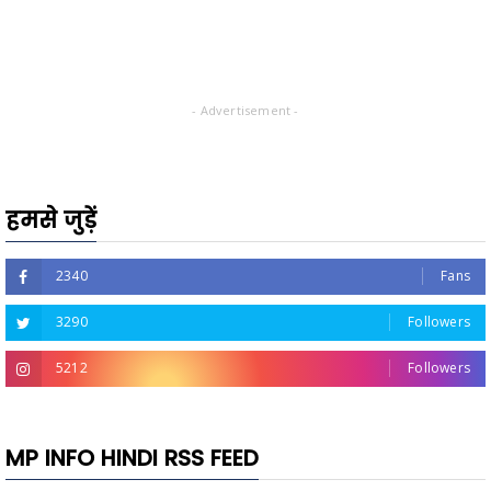
- Advertisement -
हमसे जुड़ें
2340
Fans
3290
Followers
5212
Followers
MP INFO HINDI RSS FEED