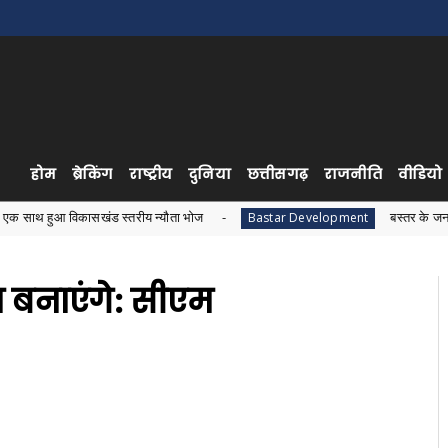
होम
ब्रेकिंग
राष्ट्रीय
दुनिया
छत्तीसगढ़
राजनीति
वीडियो
ासखंड स्तरीय न्यौता भोज
बस्तर के जनजातीय विकास को ले
Bastar Development
बनाएंगे: सीएम