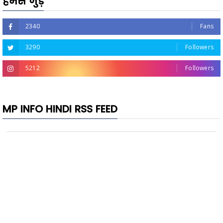
हमसे जुड़ें
2340
Fans
3290
Followers
5212
Followers
MP INFO HINDI RSS FEED