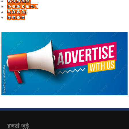
Global Vision
Romesh Namdev
Vedant Jha
दिवाकर यादव
हमसे जुड़े