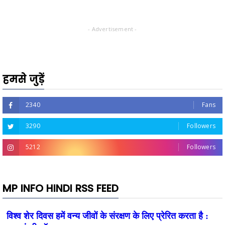
- Advertisement -
हमसे जुड़ें
2340
Fans
3290
Followers
5212
Followers
MP INFO HINDI RSS FEED