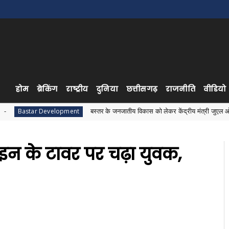
होम
ब्रेकिंग
राष्ट्रीय
दुनिया
छत्तीसगढ़
राजनीति
वीडियो
बस्तर के जनजातीय विकास को लेकर केंद्रीय मंत्री जुएल ओराम से मिले सांस
Development
ाइन के टावर पर चढ़ा युवक,