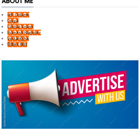
ABOUT ME
4th Column
Divya
Global Vision
Romesh Namdev
Vedant Jha
दिवाकर यादव