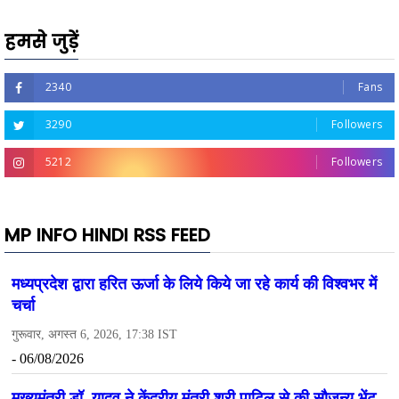
हमसे जुड़ें
2340
Fans
3290
Followers
5212
Followers
MP INFO HINDI RSS FEED