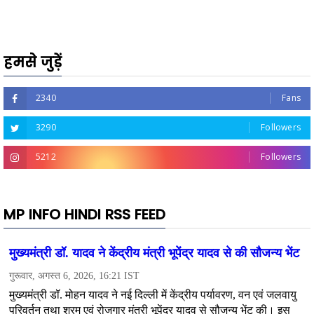
हमसे जुड़ें
2340
Fans
3290
Followers
5212
Followers
MP INFO HINDI RSS FEED