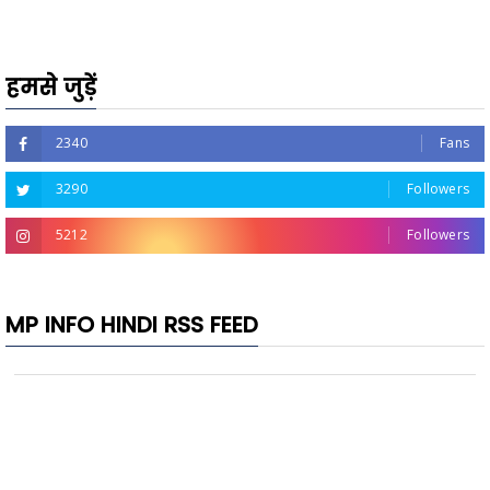
हमसे जुड़ें
2340
Fans
3290
Followers
5212
Followers
MP INFO HINDI RSS FEED