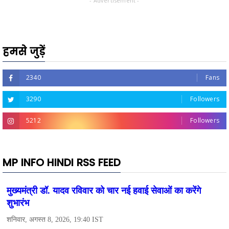
- Advertisement -
हमसे जुड़ें
2340
Fans
3290
Followers
5212
Followers
MP INFO HINDI RSS FEED