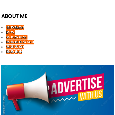
ABOUT ME
4th Column
Divya
Global Vision
Romesh Namdev
Vedant Jha
दिवाकर यादव