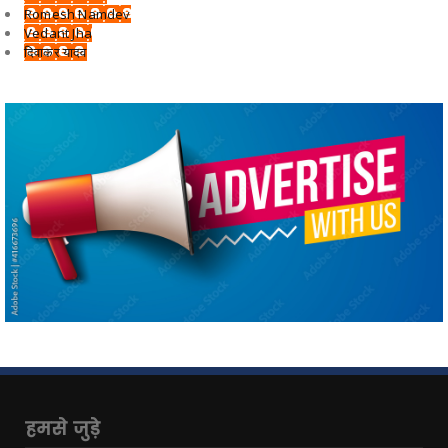
Romesh Namdev
Vedant Jha
दिवाकर यादव
हमसे जुड़े