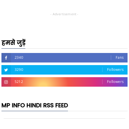
- Advertisement -
हमसे जुड़ें
2340
Fans
3290
Followers
5212
Followers
MP INFO HINDI RSS FEED