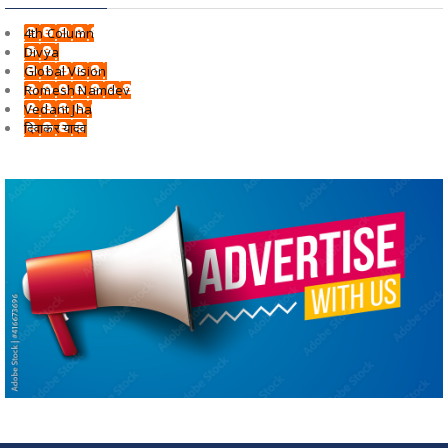
4th Column
Divya
Global Vision
Romesh Namdev
Vedant Jha
दिवाकर यादव