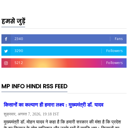
हमसे जुड़ें
2340
Fans
3290
Followers
5212
Followers
MP INFO HINDI RSS FEED