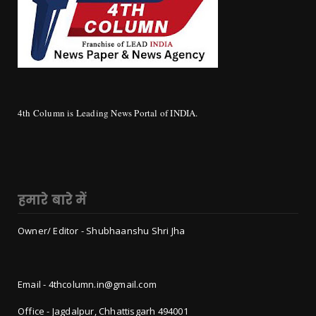
4th Column is Leading News Portal of INDIA.
हमारे बारे में
Owner/ Editor - Shubhaanshu Shri Jha
Email - 4thcolumn.in@gmail.com
Office - Jagdalpur, Chhattisgarh 494001