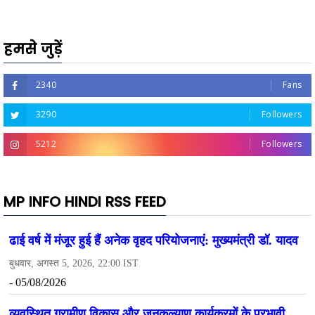
हमसे जुड़ें
2340
Fans
3290
Followers
5212
Followers
MP INFO HINDI RSS FEED