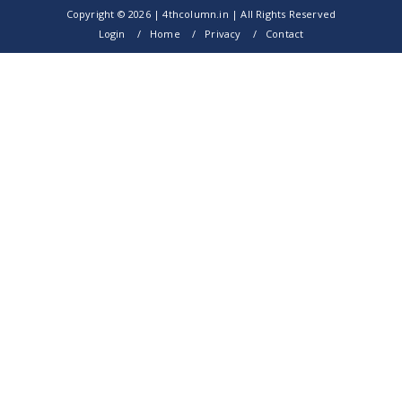
Copyright ©
2026 | 4thcolumn.in | All Rights Reserved
Login
Home
Privacy
Contact