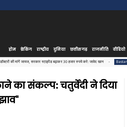
होम
ब्रेकिंग
राष्ट्रीय
दुनिया
छत्तीसगढ़
राजनीति
वीडियो
ें जायज, सरकार स्टाइपेंड बढ़ाकर 30 हजार रुपये करे: जावेद खान
जगदलप
Bastar News
ाने का संकल्प: चतुर्वेदी ने दिया
झाव"