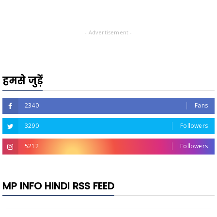
- Advertisement -
हमसे जुड़ें
2340
Fans
3290
Followers
5212
Followers
MP INFO HINDI RSS FEED