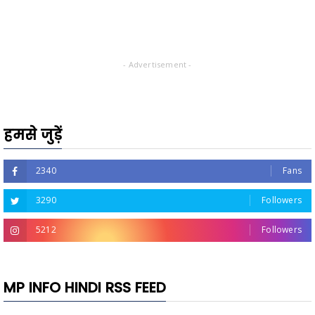
- Advertisement -
हमसे जुड़ें
2340
Fans
3290
Followers
5212
Followers
MP INFO HINDI RSS FEED