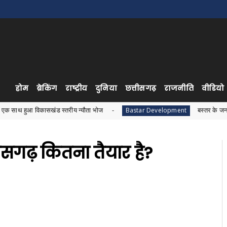
होम
ब्रेकिंग
राष्ट्रीय
दुनिया
छत्तीसगढ़
राजनीति
वीडियो
ासखंड स्तरीय न्यौता भोज
बस्तर के जनजातीय विकास को ले
Bastar Development
सगढ़ कितना तैयार है?