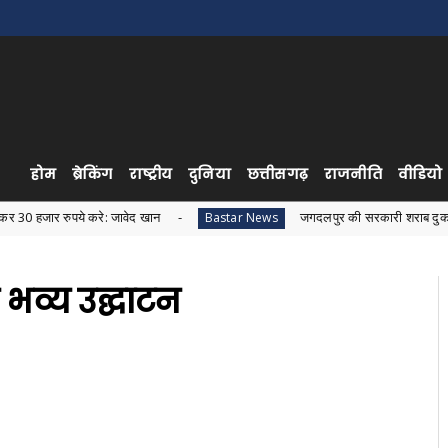
होम
ब्रेकिंग
राष्ट्रीय
दुनिया
छत्तीसगढ़
राजनीति
वीडियो
 करे: जावेद खान
जगदलपुर की सरकारी शराब दुकान में अवैध शराब बि
Bastar News
ा भव्य उद्घाटन