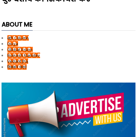
ABOUT ME
4th Column
Divya
Global Vision
Romesh Namdev
Vedant Jha
दिवाकर यादव