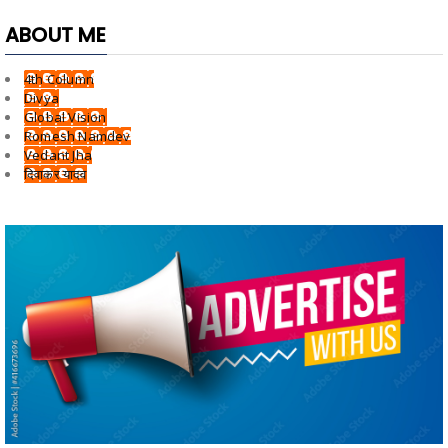
ABOUT ME
4th Column
Divya
Global Vision
Romesh Namdev
Vedant Jha
दिवाकर यादव