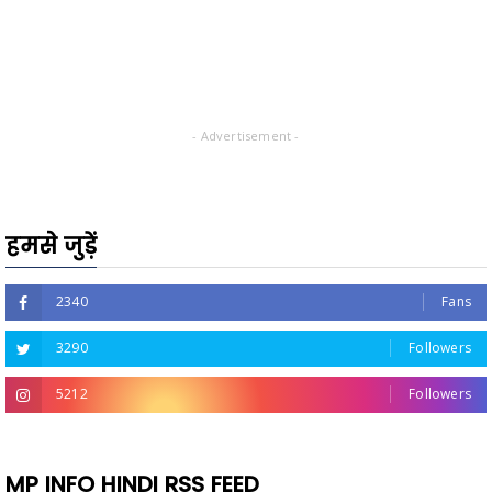
- Advertisement -
हमसे जुड़ें
2340
Fans
3290
Followers
5212
Followers
MP INFO HINDI RSS FEED