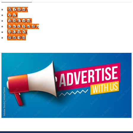
4th Column
Divya
Global Vision
Romesh Namdev
Vedant Jha
दिवाकर यादव