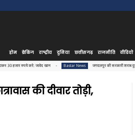
होम
ब्रेकिंग
राष्ट्रीय
दुनिया
छत्तीसगढ़
राजनीति
वीडियो
ये करे: जावेद खान
जगदलपुर की सरकारी शराब दुकान में अवैध शराब ब
Bastar News
्रावास की दीवार तोड़ी,