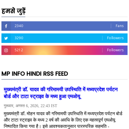
हमसे जुड़ें
2340
Fans
3290
Followers
5212
Followers
MP INFO HINDI RSS FEED