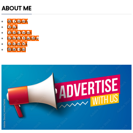
ABOUT ME
4th Column
Divya
Global Vision
Romesh Namdev
Vedant Jha
दिवाकर यादव