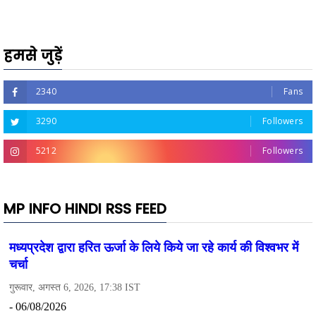
हमसे जुड़ें
2340
Fans
3290
Followers
5212
Followers
MP INFO HINDI RSS FEED