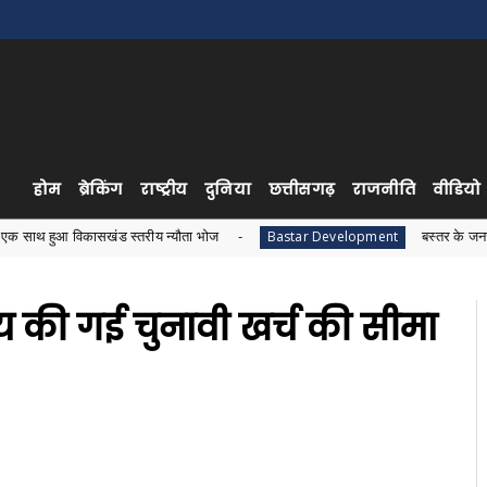
होम
ब्रेकिंग
राष्ट्रीय
दुनिया
छत्तीसगढ़
राजनीति
वीडियो
सखंड स्तरीय न्यौता भोज
बस्तर के जनजातीय विकास को ले
Bastar Development
तय की गई चुनावी खर्च की सीमा