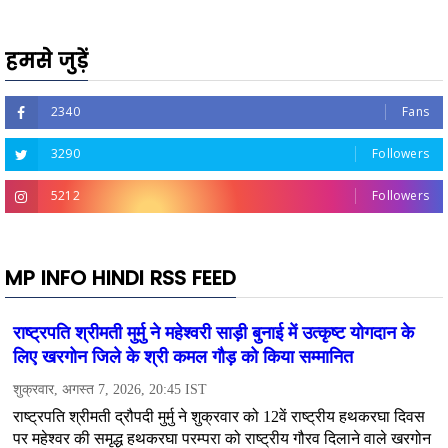
हमसे जुड़ें
2340
Fans
3290
Followers
5212
Followers
MP INFO HINDI RSS FEED